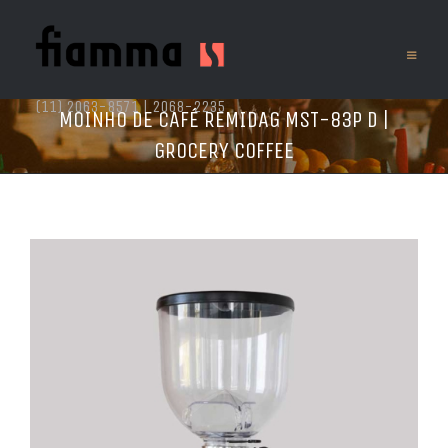
(11) 2063-8571 | 2068-2235
MOINHO DE CAFÉ REMIDAG MST-83P D |
GROCERY COFFEE